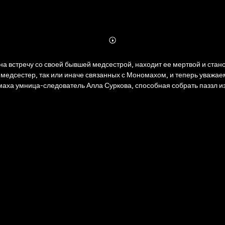
Abonnieren
Mehr
Details
а встречу со своей бывшей медсестрой, находит ее мертвой и стан
едсестер, так или иначе связанных с Мономахом, и теперь уважае
а умница-следователь Алла Суркова, способная собрать паззл из вро
ьны и непредсказуемы, как океанская волна, — самая настоящая 
осто невозможно оторваться.