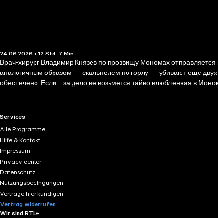
24.06.2026 • 12 Std. 7 Min.
Врач-хирург Владимир Князев по прозвищу Мономах отправляется н
аналогичным образом — скальпелем по горлу — убивают еще двух м
обеспечено. Если… за дело не возьмется тайно влюбленная в Мономах
остросюжетных романов Ирины Градовой очаровательны, стремител
приключения, а читателей — увлекательные романы, от которых пр
RTL+ useful links.
Services
Alle Programme
Hilfe & Kontakt
Impressum
Privacy center
Datenschutz
Nutzungsbedingungen
Verträge hier kündigen
Vertrag widerrufen
Wir sind RTL+