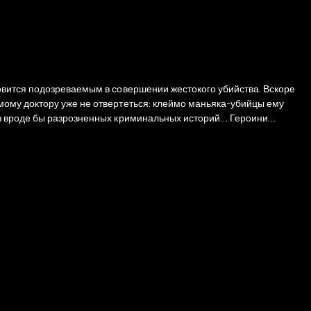
овится подозреваемым в совершении жестокого убийства. Вскоре
мому доктору уже не отвертеться: клеймо маньяка-убийцы ему
де бы разрозненных криминальных историй… Героини
стихия. Этих бесстрашных и обаятельных женщин ждут невероятные