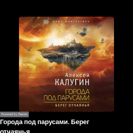
the
h page
 main
nt
the
ibility
ment
Powered by Deezer
Города под парусами. Берег
отчаянья