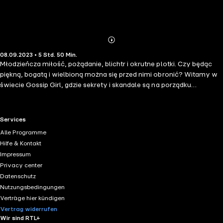
Abonnieren
Mehr
08.09.2023 • 5 Std. 50 Min.
Details
Młodzieńcza miłość, pożądanie, blichtr i okrutne plotki. Czy będąc
piękną, bogatą i wielbioną można się przed nimi obronić? Witamy w
świecie Gossip Girl, gdzie sekrety i skandale są na porządku
dziennym wśród nowojorskiej elity. Złota para Blair i Nate zmagają
się z powrotem tajemniczej Sereny, która wywołuje falę złośliwych
uwag i nieoczekiwanego entuzjazmu. Zaskakujące zwroty akcji i
RTL+ useful links.
Services
bezlitosne ujawnianie sekretów sprawiają, że każda strona przynosi
Alle Programme
nową intrygę. Wszystko to relacjonuje tajemnicza plotkara, która
Hilfe & Kontakt
stała się głosem elity młodzieży z Nowego Jorku. Zanurz się w
Impressum
świat, w którym prawda jest zawsze bardziej szokująca niż fikcja.
Privacy center
Serial Plotkara stał się serialowym hitem w 2007 roku z Blake Lively i
Datenschutz
Pennem Badgley w rolach głównych! Dla fanów Wielkich
Nutzungsbedingungen
kłamstewek i Heartstoppera!
Verträge hier kündigen
Vertrag widerrufen
Wir sind RTL+