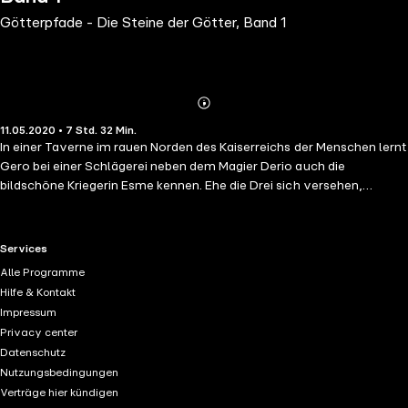
Götterpfade - Die Steine der Götter, Band 1
Abonnieren
Mehr
11.05.2020 • 7 Std. 32 Min.
Details
In einer Taverne im rauen Norden des Kaiserreichs der Menschen lernt
Gero bei einer Schlägerei neben dem Magier Derio auch die
bildschöne Kriegerin Esme kennen. Ehe die Drei sich versehen,
befinden sie sich auf einer rasanten, abenteuerlichen Mission, um die
sogenannten Steine der Götter zu bergen. Allerdings ist noch jemand
anders hinter diesen mysteriösen Artefakten her. So hilft den drei
RTL+ useful links.
Services
Gefährten nur Vertrauen zu den zehn Göttern und die Hoffnung, dass
Alle Programme
das Gute schneller sein möge als die Mächte des Bösen. Werden
Hilfe & Kontakt
Geros Mut und Optimismus, Derios Weisheit oder gar Esmes
Impressum
Göttervertrauen der Schlüssel zum Sieg über die Diener des dunklen
Privacy center
Gottes S'zaroz sein? Von der geheimnisvollen dritten Macht, die
Datenschutz
beginnt, ihre Fäden im Hintergrund zu ziehen, ahnen die Drei noch
Nutzungsbedingungen
nichts. So entfaltet sich langsam und zunächst unbemerkt ein
Verträge hier kündigen
komplexes Netz der Intrigen. Genauso wenig wissen die drei