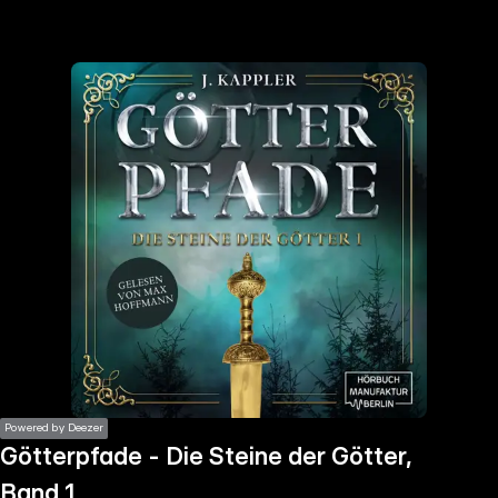
the
h page
 main
nt
the
ibility
ment
Powered by Deezer
Götterpfade - Die Steine der Götter,
Band 1