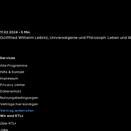
11.02.2024 • 5 Min.
Gottfried Wilhelm Leibniz, Universalgenie und Philosoph: Leben und W
RTL+ useful links.
Services
Alle Programme
Hilfe & Kontakt
Impressum
Privacy center
Datenschutz
Nutzungsbedingungen
Verträge hier kündigen
Vertrag widerrufen
Wir sind RTL+
Über RTL+
Jobs