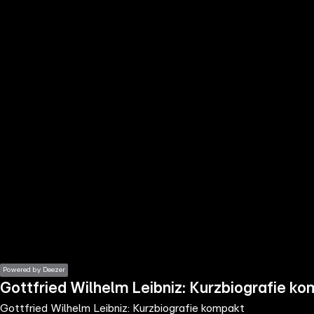
the
h page
 main
nt
the
ibility
ment
Powered by Deezer
Gottfried Wilhelm Leibniz: Kurzbiografie k
Gottfried Wilhelm Leibniz: Kurzbiografie kompakt