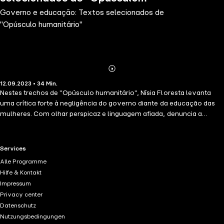
Governo e educação: Textos selecionados de
humanitário"
"Opúsculo humanitário"
Abonnieren
Mehr
12.09.2023 • 34 Min.
Details
Nestes trechos de "Opúsculo humanitário", Nísia Floresta levanta
uma crítica forte à negligência do governo diante da educação das
mulheres. Com olhar perspicaz e linguagem afiada, denuncia a
omissão do Estado e a lógica mercantilista que contaminava tanto
escolas públicas quanto particulares. O cenário descrito por ela,
surpreendentemente, ainda ressoa nos dias atuais. Mais do que um
RTL+ useful links.
Services
diagnóstico social, a autora faz um chamado visionário: é preciso
Alle Programme
reconhecer a educação feminina como pilar de uma nação
Hilfe & Kontakt
verdadeiramente civilizada. Suas palavras ecoam com força,
Impressum
exigindo ação, justiça e transformação.
Privacy center
Datenschutz
Nutzungsbedingungen