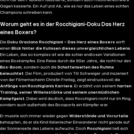
nicht nur sein Publikum faszinierte, sondern auch millionenschwere
Gagen kassierte. Ein Auf und Ab, wie es nur das Leben eines echten
Champions schreiben kann.
Worum geht es in der Rocchigiani-Doku Das Herz
eines Boxers?
Die
Doku Graciano Rocchigiani – Das Herz eines Boxers
wirft
einen
Blick hinter die Kulissen dieses unvergleichlichen Lebens
.
Ein Leben, das so komplex ist wie die schier endlosen Variationen
eines Boxkampfes. Eine Reise durch die 90er Jahre, die nicht nur den
Box-Boom
, sondern auch die
Schattenseiten des Ruhms
beleuchtet
. Der Film, produziert von Till Schweiger und inszeniert
von der Filmemacherin Christin Freitag, zeigt eindrucksvoll die
Anfänge von Rocchigianis Karriere
. Er erzählt von seinem
harten
Training, seiner Willensstärke und seinem unermüdlichen
Kampfgeist
. Dabei wird deutlich, dass Rocchigiani nicht nur im Ring,
sondern auch außerhalb des Boxsports ein Kämpfer war.
Er musste sich immer wieder gegen
Widerstände und Vorurteile
behaupten, da er als Kind italienischer Einwanderer nicht gerade auf
der Sonnenseite des Lebens aufwuchs. Doch
Rocchigiani
ließ sich