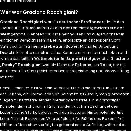
Profiboxers erzählt.
Wer war Graciano Rocchigiani?
Graciano Rocchigiani
war ein
deutscher Profiboxer
, der in den
1980er und 1990er Jahren zu den
besten Mittelgewichtlern der
Welt
gehörte. Geboren 1963 in Rheinhausen und aufgewachsen in
einfachen Verhältnissen in Berlin, entdeckte er, angespornt vom
Vater, schon früh seine
Liebe zum Boxen
. Mit harter Arbeit und
Disziplin kämpfte er sich in seiner Karriere allmählich nach oben und
wurde schließlich
Weltmeister im Supermittelgewicht
.
Graciano
„Rocky“ Rocchigiani
war ein Mann der Extreme, ein Boxer, der die
deutschen Boxfans gleichermaßen in Begeisterung und Verzweiflung
stürzte.
Seine Geschichte ist wie ein wilder Ritt durch die Höhen und Tiefen
des Lebens, ein Drama, das von Reichtum zu Armut, von glorreichen
Siegen zu herzzerreißenden Niederlagen führte. Ein wahrhaftiger
Kämpfer, der nicht nur im Ring, sondern auch im Dschungel des
Lebens seine Stärke bewies. Von den düsteren Hinterhöfen Berlins
kämpfte sich Rocky den Weg auf die große Bühne des Boxens frei.
Millionen Menschen verfolgten gebannt seine Auftritte, während er