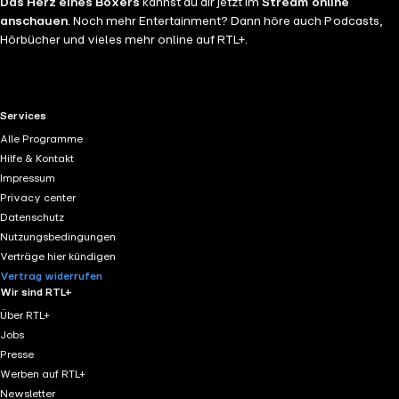
Das Herz eines Boxers
kannst du dir jetzt im
Stream online
anschauen
. Noch mehr Entertainment? Dann höre auch Podcasts,
Hörbücher und vieles mehr online auf RTL+.
RTL+ useful links.
Services
Alle Programme
Hilfe & Kontakt
Impressum
Privacy center
Datenschutz
Nutzungsbedingungen
Verträge hier kündigen
Vertrag widerrufen
Wir sind RTL+
Über RTL+
Jobs
Presse
Werben auf RTL+
Newsletter