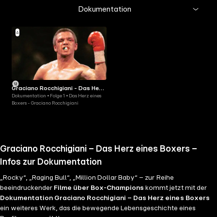
Dokumentation
Graciano Rocchigiani - Das Herz
Dokumentation • Folge 1 • Das Herz eines
eines Boxers
Boxers - Graciano Rocchigiani
Graciano Rocchigiani – Das Herz eines Boxers –
Infos zur Dokumentation
„Rocky“, „Raging Bull“, „Million Dollar Baby“ – zur Reihe
beeindruckender
Filme über Box-Champions
kommt jetzt mit der
Dokumentation Graciano Rocchigiani – Das Herz eines Boxers
ein weiteres Werk, das die bewegende Lebensgeschichte eines