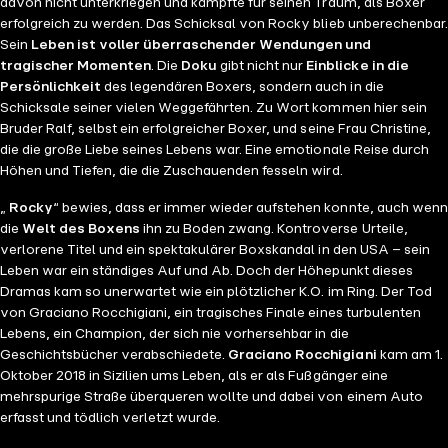
davon nicht unterkriegen und kämpfte für seinen Traum, als Boxer
erfolgreich zu werden. Das Schicksal von Rocky blieb unberechenbar.
Sein
Leben ist voller überraschender Wendungen und
tragischer Momenten
. Die
Doku
gibt nicht nur
Einblicke in die
Persönlichkeit
des legendären Boxers, sondern auch in die
Schicksale seiner vielen Weggefährten. Zu Wort kommen hier sein
Bruder Ralf, selbst ein erfolgreicher Boxer, und seine Frau Christine,
die die große Liebe seines Lebens war. Eine emotionale Reise durch
Höhen und Tiefen, die die Zuschauenden fesseln wird.
„
Rocky
“ bewies, dass er immer wieder aufstehen konnte, auch wenn
die
Welt des Boxens
ihn zu Boden zwang. Kontroverse Urteile,
verlorene Titel und ein spektakulärer Boxskandal in den USA – sein
Leben war ein ständiges Auf und Ab. Doch der Höhepunkt dieses
Dramas kam so unerwartet wie ein plötzlicher K.O. im Ring. Der Tod
von Graciano Rocchigiani, ein tragisches Finale eines turbulenten
Lebens, ein Champion, der sich nie vorhersehbar in die
Geschichtsbücher verabschiedete.
Graciano Rocchigiani
kam am 1.
Oktober 2018 in Sizilien ums Leben, als er als Fußgänger eine
mehrspurige Straße überqueren wollte und dabei von einem Auto
erfasst und tödlich verletzt wurde.