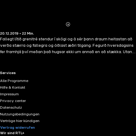
Abonnieren
Mehr
20.12.2019 • 22 Min.
Details
Fallegt lítið grenitré stendur í skógi og á sér þann draum heitastan að
verða stærra og fallegra og öðlast æðri tilgang. Fegurð hversdagsins
fer framhjá því meðan það hugsar ekki um annað en að stækka. Utan
að sér heyrir það sögur af stórum grenitrjám sem breytast í siglutré en
fljótlega verður æðsta takmarkið að fylgja mönnunum heim og verða
jólatré. Er líður að jólum er grenitréð höggvið og ver sínu
RTL+ useful links.
Services
hamingjuríkasta kvöldi og nótt skreytt fegurstu djásnum og prjáli. En
Alle Programme
draumurinn endist ekki lengi og strax að loknum jólum er því kastað í
Hilfe & Kontakt
geymslu á háaloftinu, þar sem óvænt ævikvöld bíður þess. Þýðandi
Impressum
er Steingrímur Thorsteinsson.-
Privacy center
Datenschutz
Nutzungsbedingungen
Verträge hier kündigen
Vertrag widerrufen
Wir sind RTL+