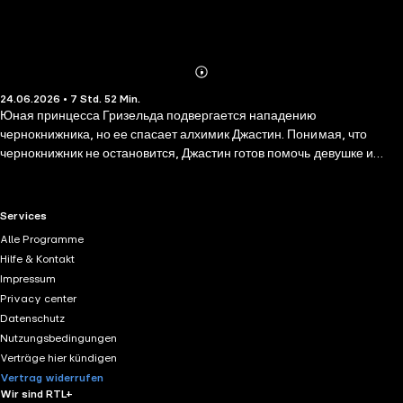
Abonnieren
Mehr
24.06.2026 • 7 Std. 52 Min.
Details
Юная принцесса Гризельда подвергается нападению
чернокнижника, но ее спасает алхимик Джастин. Понимая, что
чернокнижник не остановится, Джастин готов помочь девушке и
предлагает ей спрятаться в доме его бабушки. Но выясняется, что
бабушку убили, а из соседнего книжного магазина исчезли древние
гримуары по черной магии. Кому же помешала несчастная
RTL+ useful links.
Services
старушка? Куда пропали гримуары? Самостоятельно вести
Alle Programme
расследование по местным законам запрещено, поэтому Джастин и
Hilfe & Kontakt
Гризельда открывают детективное агентство…
Impressum
Privacy center
Datenschutz
Nutzungsbedingungen
Verträge hier kündigen
Vertrag widerrufen
Wir sind RTL+