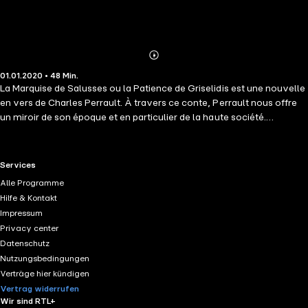
Abonnieren
Mehr
01.01.2020 • 48 Min.
Details
La Marquise de Salusses ou la Patience de Griselidis est une nouvelle
en vers de Charles Perrault. À travers ce conte, Perrault nous offre
un miroir de son époque et en particulier de la haute société.
Griselidis raconte l&apos;histoire d&apos;un prince qui épouse une
bergère après en être tombé follement amoureux. Cependant, il ne
peut s&apos;empêcher de tester sa patience et son amour en la
RTL+ useful links.
Services
mettant à l&apos;épreuve. Pleine de qualités, elle subira tout
Alle Programme
jusqu&apos;à ce qu&apos;il la couronne de ses efforts...La trame est
Hilfe & Kontakt
tirée de Boccace (Griselda dans le Décaméron).
Impressum
Privacy center
Datenschutz
Nutzungsbedingungen
Verträge hier kündigen
Vertrag widerrufen
Wir sind RTL+