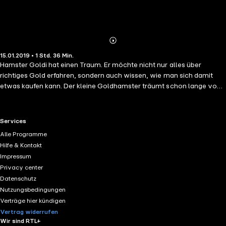
Abonnieren
Mehr
15.01.2019 • 1 Std. 36 Min.
Details
Hamster Goldi hat einen Traum. Er möchte nicht nur alles über
richtiges Gold erfahren, sondern auch wissen, wie man sich damit
etwas kaufen kann. Der kleine Goldhamster träumt schon lange von
einer schönen Badewanne. Kann die geheimnisvolle Eule Morgentau
ihm weiterhelfen? Und was hat es mit diesem großen Haus auf dem
das Wort "Bank" zu lesen ist, auf sich? Goldes Abenteuer beginnt ...
RTL+ useful links.
Services
Alle Programme
Hilfe & Kontakt
Impressum
Privacy center
Datenschutz
Nutzungsbedingungen
Verträge hier kündigen
Vertrag widerrufen
Wir sind RTL+