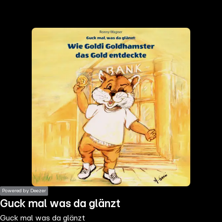
the
h page
 main
nt
the
ibility
ment
Powered by Deezer
Guck mal was da glänzt
Guck mal was da glänzt