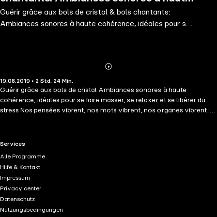
Guérir grâce aux bols de cristal & bols chantants:
cohérence, idéales pour se faire
Ambiances sonores à haute cohérence, idéales pour se
masser, se relaxer e
faire masser, se relaxer e
Abonnieren
Mehr
19.08.2019 • 2 Std. 24 Min.
Details
Guérir grâce aux bols de cristal Ambiances sonores à haute
cohérence, idéales pour se faire masser, se relaxer et se libérer du
stress Nos pensées vibrent, nos mots vibrent, nos organes vibrent :
tout vibre à un certain rythme, une certaine fréquence, ou une
certaine résonance. Si ces vibrations sont dissonantes, elles peuvent
entraîner un inconfort psychologique et physique, qui se traduit par
RTL+ useful links.
Services
divers symptômes. Les bols de cristal guérisseurs peuvent vous
Alle Programme
aider à : vous défaire de certains schémas de pensée, de croyance et
Hilfe & Kontakt
de comportement devenus stériles ; clarifier certaines questions
Impressum
existentielles ; soigner l'enfant qui est en vous ; harmoniser vos
Privacy center
chakras ; trouver votre paix intérieure. Titre bonus : Deep Delta
Datenschutz
Brainwave System. Nous stimulons vos ondes cérébrales avec une
Nutzungsbedingungen
fréquence fondamentale basse (ondes DELTA oscillant entre 0,5 à 3