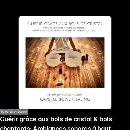
the
h page
 main
nt
the
ibility
ment
Powered by Deezer
Guérir grâce aux bols de cristal & bols
chantants: Ambiances sonores à haute