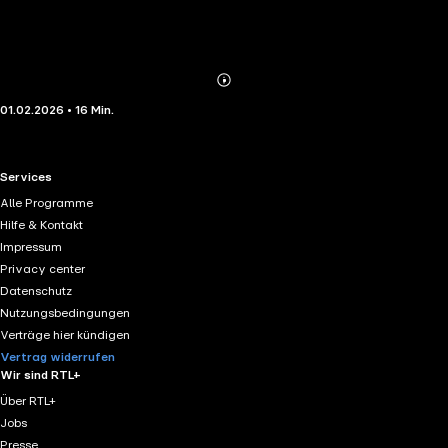
Abonnieren
Mehr
01.02.2026 • 16 Min.
Details
RTL+ useful links.
Services
Alle Programme
Hilfe & Kontakt
Impressum
Privacy center
Datenschutz
Nutzungsbedingungen
Verträge hier kündigen
Vertrag widerrufen
Wir sind RTL+
Über RTL+
Jobs
Presse