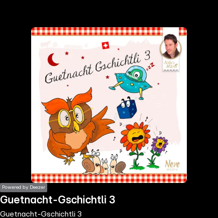
the
h page
 main
nt
the
ibility
ment
Powered by Deezer
Guetnacht-Gschichtli 3
Guetnacht-Gschichtli 3