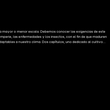
ión a mayor o menor escala. Debemos conocer las exigencias de este
emperie, las enfermedades y los insectos, con el fin de que maduren
daptables a nuestro clima. Dos capítulos, uno dedicado al cultivo
un valioso complemento de informaciones y convierten esta obra en