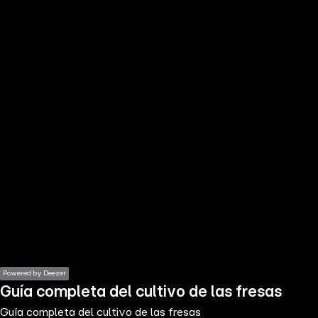
the
h page
 main
nt
the
ibility
ment
Powered by Deezer
Guía completa del cultivo de las fresas
Guía completa del cultivo de las fresas