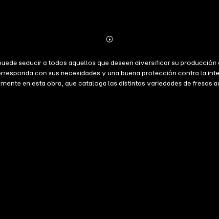
Abonnieren
Mehr
Details
sa puede seducir a todos aquellos que deseen diversificar su producc
corresponda con sus necesidades y una buena protección contra la int
mente en esta obra, que cataloga las distintas variedades de fresas a
y embalaje de este fruto con objeto de su comercialización, ofrecen 