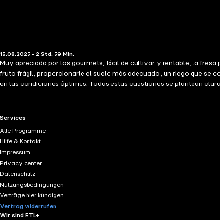
15.08.2025 • 2 Std. 59 Min.
Muy apreciada por los gourmets, fácil de cultivar y rentable, la fre
fruto frágil, proporcionarle el suelo más adecuado, un riego que se 
en las condiciones óptimas. Todas estas cuestiones se plantean clara
biológico y otro a la reglamentación relativa a la calidad, tamaño 
una guía completa sobre este tema.
RTL+ useful links.
Services
Alle Programme
Hilfe & Kontakt
Impressum
Privacy center
Datenschutz
Nutzungsbedingungen
Verträge hier kündigen
Vertrag widerrufen
Wir sind RTL+