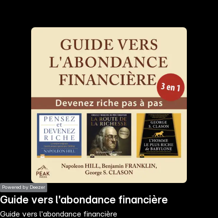
the
h page
 main
nt
the
ibility
ment
Powered by Deezer
Guide vers l'abondance financière
Guide vers l'abondance financière