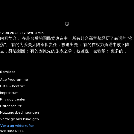
Abonnieren
Mehr
17.08.2025 • 17 Std. 3 Min.
Details
内容简介： 在赴台后的国民党改造中，所有赴台高官都经历了命运的"涤
荡"。 有的为丢失大陆承担责任，被迫出走； 有的在权力角逐中败下阵
去，身陷囹圄； 有的因原先的派系之争，被监视，被软禁； 更多的，被
纳入"中央评议委员会"，颐养天年。 于右任、朱家骅、马鸿逵、吴铁
城、王云五、周至柔、余汉谋、王世杰、张厉生、王叔铭……这些曾经在
南京国民政府的版图上叱咤风云的人物，最终命运，将会怎样？ 如今，
RTL+ useful links.
Services
半个多世纪过去了，随着两岸关系的发展，一批批文献档案被相继公
Alle Programme
开。 面对这些尘封已久的、原始的历史档案，我们不禁扼腕叹息：原来
Hilfe & Kontakt
我们以往看到的，许多并非历史真相……
Impressum
Privacy center
Datenschutz
Nutzungsbedingungen
Verträge hier kündigen
Vertrag widerrufen
Wir sind RTL+