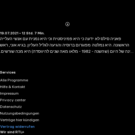
Abonnieren
Mehr
19.07.2021 • 12 Std. 7 Min.
Details
פאניה סילס לא ידעה כי היא פמיניסטית וכי היא נמנית עם אנשי העלייה
הראשונה. היא נמלטה מפוגרום ברוסיה והגיעה לגליל העליון. בגיא אוני, ראש
פינה של היום (שהשנה - 1982 - מלאו מאה שנים להיווסדה) היא מכה שורשים.
פאניה היא מאותן נשים - נפילות ששמן נפקד מספרי ההיסטוריה, כי ברשימות
האיכרים הגואלים את אדמת הארץ מופיעים בדרך כלל שמות גברים בלבד...
חומר אותנטי משמש רקע לסיפור אהבה מרתק המאיר באור חדש את העלייה
RTL+ useful links.
Services
הראשונה, אשר הספרות העברית לא נטתה לה חסד עד עתה. 'גיא אוני' הוא
Alle Programme
ספרה החמישי של שולמית לפיד, הסופרת ילידת תל אביב, והרומן הראשון
Hilfe & Kontakt
שלה. ספריה הקודמים: 'מזל דגים' (סיפורים, 1969), 'שלוות שוטים' (סיפורים,
Impressum
1974), 'קדחת' (סיפורים, 1979) וספר הילדים 'שפיץ' (1971).
Privacy center
Datenschutz
Nutzungsbedingungen
Verträge hier kündigen
Vertrag widerrufen
Wir sind RTL+