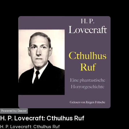
the
h page
 main
nt
the
ibility
ment
Powered by Deezer
H. P. Lovecraft: Cthulhus Ruf
H. P. Lovecraft: Cthulhus Ruf