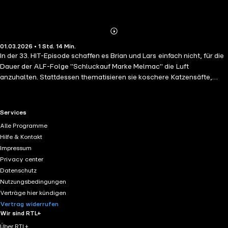
Abspielen
Mehr
01.03.2026 • 1 Std. 14 Min.
Details
In der 33. HIT-Episode schaffen es Brian und Lars einfach nicht, für die
Dauer der ALF-Folge "Schluckauf Marke Melmac" die Luft
anzuhalten. Stattdessen thematisieren sie koschere Katzensäfte,
streberhafte Spinatesser und treulose
Trauzeugen.FeedbackKontaktformular:
https://www.haare-im-
thunfisch.de/feedbackHIT
in den sozialen MedienInstagram:
RTL+ useful links.
Services
https://www.instagram.com/haareimthunfisch_podcastFacebook
:
Alle Programme
https://www.facebook.com/haareimthunfischMastodon
:
Hilfe & Kontakt
https://mastodon.social/@haareimthunfischHIT
Impressum
unterstützenAuphonic-Stunden schenken:
Privacy center
https://auphonic.com/donate_credits?user=larssoerensenTrinkgeld
Datenschutz
geben:
https://ko-fi.com/haareimthunfisch
Nutzungsbedingungen
Verträge hier kündigen
Vertrag widerrufen
Wir sind RTL+
Über RTL+