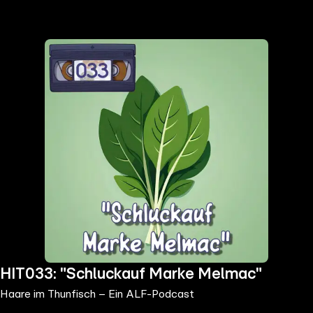
the
h page
 main
nt
the
ibility
ment
HIT033: "Schluckauf Marke Melmac"
Haare im Thunfisch – Ein ALF-Podcast