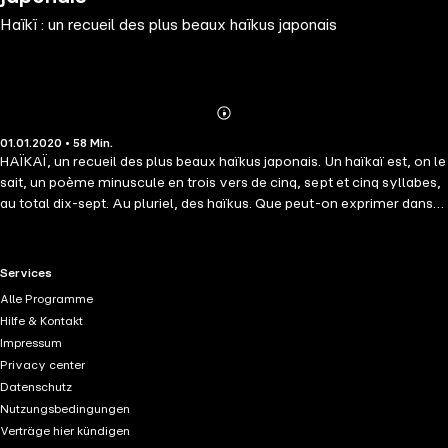
Haïkï : un recueil des plus beaux haïkus japonais
Abonnieren
Mehr
01.01.2020 • 58 Min.
Details
HAÏKAÏ, un recueil des plus beaux haïkus japonais. Un haïkaï est, on le
sait, un poème minuscule en trois vers de cinq, sept et cinq syllabes,
au total dix-sept. Au pluriel, des haïkus. Que peut-on exprimer dans
un cadre aussi étroit ? Peu de chose en surface, beaucoup en
profondeur quand le haïkaï est conçu avec art et émotion. Il répond
alors à sa meilleure définition qui est celle-ci, croyons-nous : La
RTL+ useful links.
Services
notation poétique et sincère d&apos;un instant d&apos;élite. La
Alle Programme
musique des mots y ajoutera sa grâce. Comme la forme du haïkaï est
Hilfe & Kontakt
obligatoirement brève, l&apos;émotion n&apos;y peut être que
Impressum
concentrée. Par nature et par éducation, le Japonais excelle à la
Privacy center
concentration émotive. À vous de comprendre l&apos;impression
Datenschutz
profonde du poète... Matsuo Bashô (1644-1694), le plus grand poète
Nutzungsbedingungen
du Japon, fut une âme d&apos;amour et de pureté : ses passions
Verträge hier kündigen
furent les fleurs et la lune. Son œuvre, un hymne à la nature,