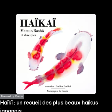
the
h page
 main
nt
the
ibility
ment
Powered by Deezer
Haïkï : un recueil des plus beaux haïkus
japonais