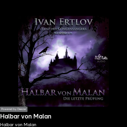
the
h page
 main
nt
the
ibility
ment
Powered by Deezer
Halbar von Malan
Halbar von Malan