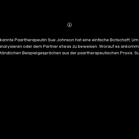
Abonnieren
Mehr
Details
ekannte Paartherapeutin Sue Johnson hat eine einfache Botschaft: Um
zu analysieren oder dem Partner etwas zu beweisen. Worauf es ankomm
verständlichen Beispielgesprächen aus der paartherapeutischen Praxis
afte Buch wird allen Paaren von großem Nutzen sein, denen an einer b
sem Buch inzwischen mehr als eine Million Exemplare verkauft.