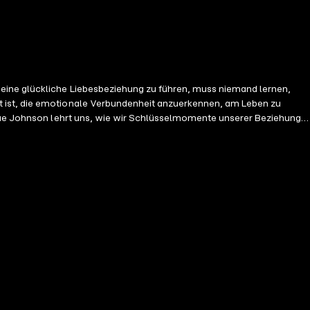
 eine glückliche Liebesbeziehung zu führen, muss niemand lernen,
t ist, die emotionale Verbundenheit anzuerkennen, am Leben zu
. Sue Johnson lehrt uns, wie wir Schlüsselmomente unserer Beziehung
esseren Kommunikation und an einem tieferen, erfüllenderen