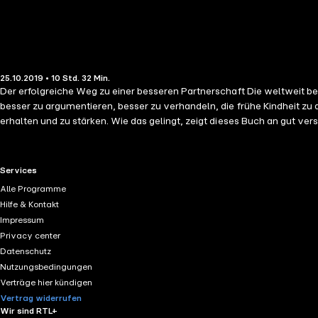
25.10.2019 • 10 Std. 32 Min.
Der erfolgreiche Weg zu einer besseren Partnerschaft Die weltweit b
besser zu argumentieren, besser zu verhandeln, die frühe Kindheit 
erhalten und zu stärken. Wie das gelingt, zeigt dieses Buch an gut 
so aufarbeiten, dass die Partnerschaft wachsen kann. "Dieses fabelh
Miteinander gelegen ist." – Daniel J. Siegel Weltweit wurden von die
RTL+ useful links.
Services
Alle Programme
Hilfe & Kontakt
Impressum
Privacy center
Datenschutz
Nutzungsbedingungen
Verträge hier kündigen
Vertrag widerrufen
Wir sind RTL+