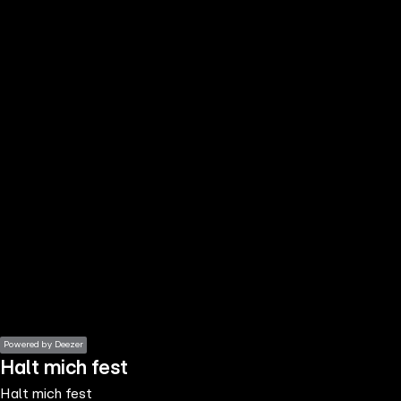
the
h page
 main
nt
the
ibility
ment
Powered by Deezer
Halt mich fest
Halt mich fest