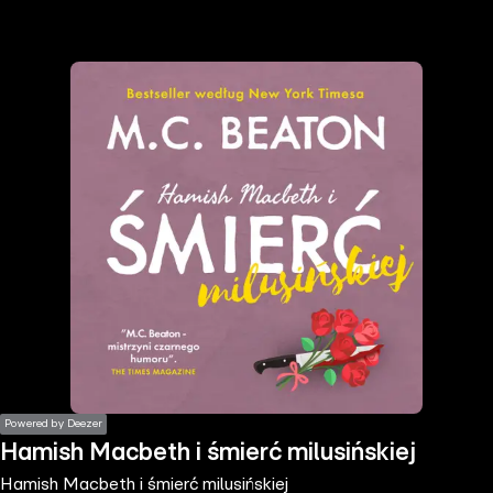
the
h page
 main
nt
the
ibility
ment
Powered by Deezer
Hamish Macbeth i śmierć milusińskiej
Hamish Macbeth i śmierć milusińskiej