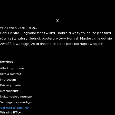
Abonnieren
Mehr
22.05.2026 • 8 Std. 3 Min.
Details
Pani Gentle - łagodna z nazwiska - nabrała wszystkich, że jest taka
również z natury. Jednak posterunkowy Hamish Macbeth nie dał się
zwieść, uważając, że ta drobna, starsza pani tak naprawdę jest
cwana i bezwzględna. W tym przekonaniu był jednak odosobniony.
Kiedy pani Gentle ginie w niezwykłych okolicznościach , mieszkańcy
wioski Lochdubh są zszokowani i obudzeni. Naczelny inspektor Blair
RTL+ useful links.
Services
podejrzewa, że zamieszani w to mogą być członkowie jej rodziny.
Alle Programme
Ale według Hamisha w tej historii kryje się coś więcej. --- "M.C.
Hilfe & Kontakt
Beaton – mistrzyni czarnego humoru". - The Times Magazine "W skali
Impressum
od jeden do dziesięć posterunkowy Hamish Macbeth zasługuje na
Privacy center
dziesiątkę z plusem". - Buffalo News "Macie już dość wszystkiego?
Datenschutz
Czeka na was Lochdubh – przepięknie położona szkocka wioska, w
Nutzungsbedingungen
której czas się zatrzymał. Górskie krajobrazy kryją jednak wiele
Verträge hier kündigen
mrocznych tajemnic. Dobrze, że jest Hamish Macbeth...". – New York
Vertrag widerrufen
Times Book Review
Wir sind RTL+