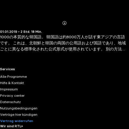
Abonnieren
Mehr
01.01.2019 • 2 Std. 18 Min.
Details
1000の本質的な韓国語。 韓国語は約8000万人が話す東アジアの言語
です。 これは、北朝鮮と韓国の両国の公用語および国語であり、地域
ごとに異なる標準化された公式形式が使用されています。 別の方法で
言語を学ぶには？ 今日、言語学習は革命的です。もはや従来の言語ク
ラスに行く必要はありません。 私たちの学習方法：数百のフレーズと
重要な単語の選択。 あなたは彼らに耳を傾け、彼らを繰り返し、そし
RTL+ useful links.
Services
てあなたは話します。 発音、口頭リハーサル、リスニング、単語、必
Alle Programme
須フレーズ、語彙リストの組み合わせに依存しています。 単語の20％
Hilfe & Kontakt
が80％使用されます。 最終的な目標は、1つの言語で十分なレベルを取
Impressum
得して、簡単な会話を行い、簡単な交換を理解し、日常生活に対処
Privacy center
し、あなたに開かれた新しい文化を探求することです。
Datenschutz
Nutzungsbedingungen
Verträge hier kündigen
Vertrag widerrufen
Wir sind RTL+