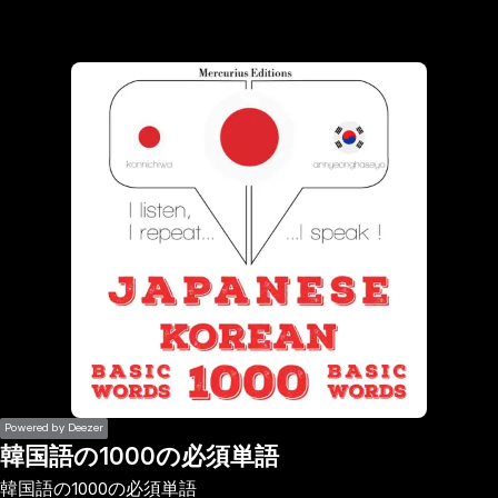
the
h page
 main
nt
the
ibility
ment
Powered by Deezer
韓国語の1000の必須単語
韓国語の1000の必須単語