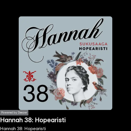
the
h page
 main
nt
the
ibility
ment
Powered by Deezer
Hannah 38: Hopearisti
Hannah 38: Hopearisti