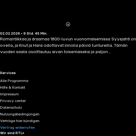
Abonnieren
Mehr
02.02.2026 • 9 Std. 45 Min.
Details
Romantiikkaa ja draamaa 1800-luvun vuonomaisemissa Syysjahti on
ovella, ja Knut ja Hans odottavat innolla päiviä tuntureilla. Tämän
vuoden saalis osoittautuu aivan toisenlaiseksi ja paljon
dramaattisemmaksi kuin he olivat kuvitelleet. Koko laakso pidättelee
hengitystään - mustat kissat ja muut oudot ilmiöt herättävät pelkoa,
mutta jokin paljon synkempi lähestyy. Sörholmissa sen sijaan
RTL+ useful links.
Services
odotetaan joulunviettoa ja lapsen syntymää. Norjan kauniissa
Alle Programme
vuoristossa elävä Hannah on omanarvontuntoinen ja
Hilfe & Kontakt
voimakasluonteinen nainen, joka kamppailee löytääkseen
Impressum
elämäänsä onnen. Värikäs sukusaaga on täynnä jännitystä, rakkautta
Privacy center
ja intohimoa.
Datenschutz
Nutzungsbedingungen
Verträge hier kündigen
Vertrag widerrufen
Wir sind RTL+