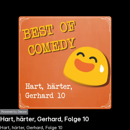
the
h page
 main
nt
the
ibility
ment
Powered by Deezer
Hart, härter, Gerhard, Folge 10
Hart, härter, Gerhard, Folge 10