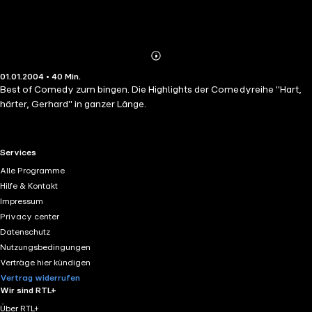
Abonnieren
Mehr
01.01.2004 • 40 Min.
Details
Best of Comedy zum bingen. Die Highlights der Comedyreihe "Hart,
härter, Gerhard" in ganzer Länge.
RTL+ useful links.
Services
Alle Programme
Hilfe & Kontakt
Impressum
Privacy center
Datenschutz
Nutzungsbedingungen
Verträge hier kündigen
Vertrag widerrufen
Wir sind RTL+
Über RTL+