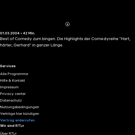
Abonnieren
Mehr
01.03.2004 • 42 Min.
Details
Best of Comedy zum bingen. Die Highlights der Comedyreihe "Hart,
härter, Gerhard" in ganzer Länge.
RTL+ useful links.
Services
Alle Programme
Hilfe & Kontakt
Impressum
Privacy center
Datenschutz
Nutzungsbedingungen
Verträge hier kündigen
Vertrag widerrufen
Wir sind RTL+
Über RTL+