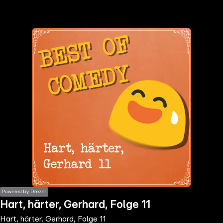
the
h page
 main
nt
the
ibility
ment
Powered by Deezer
Hart, härter, Gerhard, Folge 11
Hart, härter, Gerhard, Folge 11