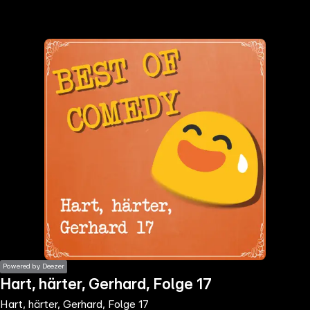
the
h page
 main
nt
the
ibility
ment
Powered by Deezer
Hart, härter, Gerhard, Folge 17
Hart, härter, Gerhard, Folge 17