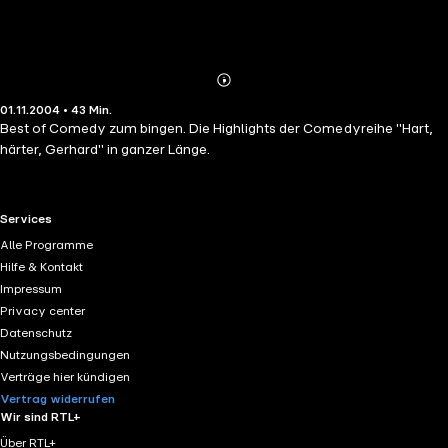
Abonnieren
Mehr
01.11.2004 • 43 Min.
Details
Best of Comedy zum bingen. Die Highlights der Comedyreihe "Hart,
härter, Gerhard" in ganzer Länge.
RTL+ useful links.
Services
Alle Programme
Hilfe & Kontakt
Impressum
Privacy center
Datenschutz
Nutzungsbedingungen
Verträge hier kündigen
Vertrag widerrufen
Wir sind RTL+
Über RTL+