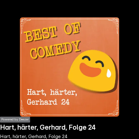
the
h page
 main
nt
the
ibility
ment
Powered by Deezer
Hart, härter, Gerhard, Folge 24
Hart, härter, Gerhard, Folge 24