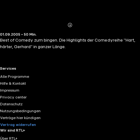
Abonnieren
Mehr
01.09.2005 • 50 Min.
Details
Best of Comedy zum bingen. Die Highlights der Comedyreihe "Hart,
härter, Gerhard" in ganzer Länge.
RTL+ useful links.
Services
Alle Programme
Hilfe & Kontakt
Impressum
Privacy center
Datenschutz
Nutzungsbedingungen
Verträge hier kündigen
Vertrag widerrufen
Wir sind RTL+
Über RTL+