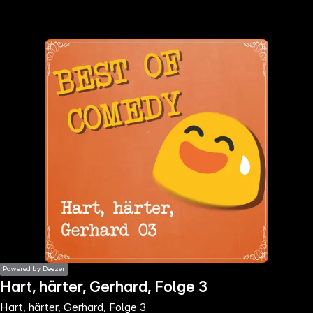
the
h page
 main
nt
the
ibility
ment
Powered by Deezer
Hart, härter, Gerhard, Folge 3
Hart, härter, Gerhard, Folge 3