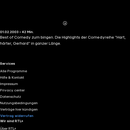
Abonnieren
Mehr
01.02.2003 • 42 Min.
Details
Best of Comedy zum bingen. Die Highlights der Comedyreihe "Hart,
härter, Gerhard" in ganzer Länge.
RTL+ useful links.
Services
Alle Programme
Hilfe & Kontakt
Impressum
Privacy center
Datenschutz
Nutzungsbedingungen
Verträge hier kündigen
Vertrag widerrufen
Wir sind RTL+
Über RTL+