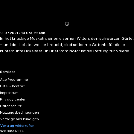
Abonnieren
Mehr
15.07.2021 • 10 Std. 22 Min.
Details
Er hat knackige Muskeln, einen eisernen Willen, den schwarzen Gürtel
– und das Letzte, was er braucht, sind seltsame Gefühle für diese
kunterbunte Häkelfee! Ein Brief vom Notar ist die Rettung für Valerie.
Gerade als sie ihren Job verloren hat, flattert ihr eine Erbschaft ins
Haus. Sie bekommt einen Laden überschrieben und kann endlich ihren
Traum von einem Häkel-Café verwirklichen! Doch die Sache mit dem
RTL+ useful links.
Services
Café Woll-Lust hat einen Haken: Es gibt einen Miterben, den barschen
Alle Programme
Kampfsportler Greg. Der will die Räume selbst und macht ihr das
Hilfe & Kontakt
Leben zur Hölle. Dummerweise knistert es aber trotzdem gewaltig
Impressum
zwischen den beiden, und das liegt nicht nur an Gregs sexy Körper...
Privacy center
Gibt es zwischen bunten Häkelnadeln und schwarzen Gürteln auch
Datenschutz
noch einen roten Faden für die Liebe? Eine humorvolle
Nutzungsbedingungen
Liebesgeschichte mit Herz, Leidenschaft und Prickeln, nicht nur für
Verträge hier kündigen
Häkel-Fans und Karate-Gurus!
Vertrag widerrufen
Wir sind RTL+