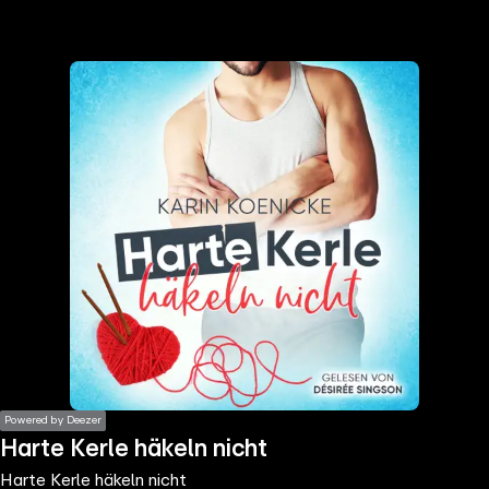
the
h page
 main
nt
the
ibility
ment
Powered by Deezer
Harte Kerle häkeln nicht
Harte Kerle häkeln nicht