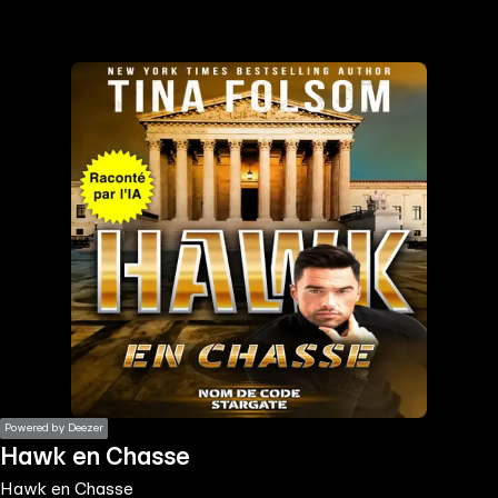
the
h page
 main
nt
the
ibility
ment
Powered by Deezer
Hawk en Chasse
Hawk en Chasse