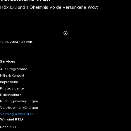
Häx Lilli und s'Gheimnis vo de versunkene Wält
Abonnieren
Mehr
12.05.2023 • 58 Min.
Details
RTL+ useful links.
Services
Alle Programme
Hilfe & Kontakt
Impressum
Privacy center
Datenschutz
Nutzungsbedingungen
Verträge hier kündigen
Vertrag widerrufen
Wir sind RTL+
Über RTL+