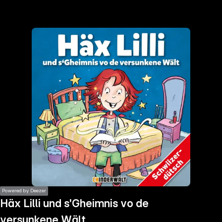
the
h page
 main
nt
the
ibility
ment
Powered by Deezer
Häx Lilli und s'Gheimnis vo de
versunkene Wält