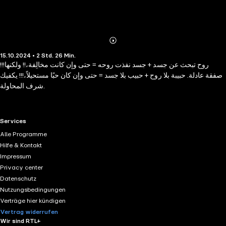
Abonnieren
Mehr
15.10.2024 • 2 Std. 26 Min.
Details
!!!روح تبحث عن جسد + جسد نفذت روحه = حتى وإن كانت مخالِفة،!! ولكنها
صفقة عادلة. حبيبة بلا روح + حبيب بلا جسد = حتى وإن كان حبًا مستحيلاً،!!! يكفيك
شرف المحاولة.
RTL+ useful links.
Services
Alle Programme
Hilfe & Kontakt
Impressum
Privacy center
Datenschutz
Nutzungsbedingungen
Verträge hier kündigen
Vertrag widerrufen
Wir sind RTL+