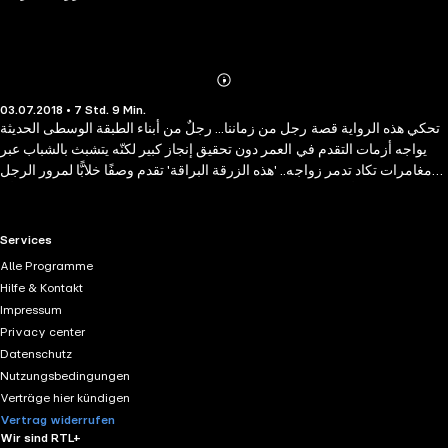
Abonnieren
Mehr
03.07.2018 • 7 Std. 9 Min.
Details
تحكي هذه الرواية قصة رجل من زماننا... رجلٌ من أبناء الطبقة الوسطى الحديثة
يواجه أزمات التقدم في العمر دون تحقيق إنجاز كبير لكنّه يتشبث بالشباب عبر
مغامرات تكاد تدمر زواجه.. 'هذه الزرقة البراقة' تقدم وصفًا خلابًّا لمرور الرجل
بما يعرف بـ'أزمة منتصف العمر' حيث يعيد البطل اكتشاف حياته ببطء ويسأل
نفسه عن معناها وعن جدوى علاقاته بمن حوله..عن مدى حبه لزوجته وعن معنى
علاقته بأسرتها.. إنها رواية عن رجل وامرأة يمران بعتبات الأربعينات بنزواتها
RTL+ useful links.
Services
وذكريات الشباب التي تسكن هذه العتبات والنزوات التي تعترضها. إنها رواية عن
Alle Programme
الحب والأمل والأمان والألم والخوف وقبل كل ذلك عن التقدم في العمر والخوف
Hilfe & Kontakt
منه..
Impressum
Privacy center
Datenschutz
Nutzungsbedingungen
Verträge hier kündigen
Vertrag widerrufen
Wir sind RTL+