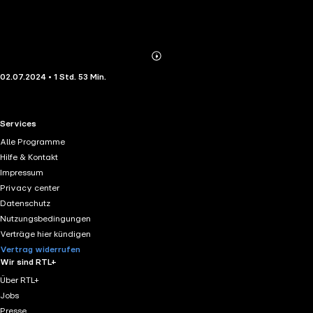
Abonnieren
Mehr
02.07.2024 • 1 Std. 53 Min.
Details
RTL+ useful links.
Services
Alle Programme
Hilfe & Kontakt
Impressum
Privacy center
Datenschutz
Nutzungsbedingungen
Verträge hier kündigen
Vertrag widerrufen
Wir sind RTL+
Über RTL+
Jobs
Presse