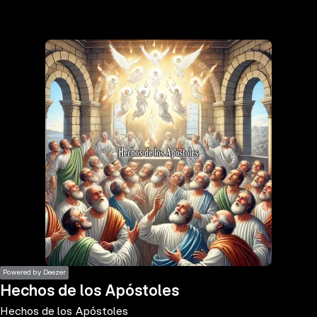
the
h page
 main
nt
the
ibility
ment
Powered by Deezer
Hechos de los Apóstoles
Hechos de los Apóstoles