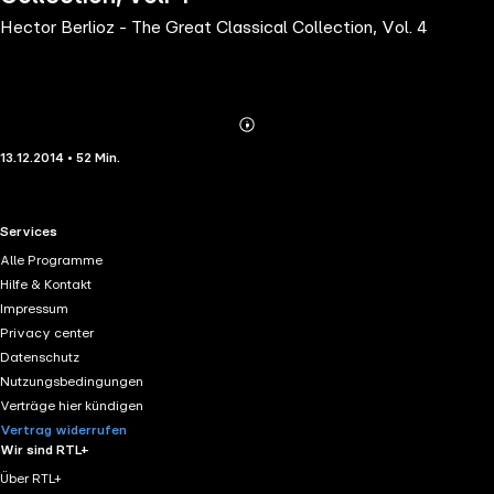
Hector Berlioz - The Great Classical Collection, Vol. 4
Abonnieren
Mehr
13.12.2014 • 52 Min.
Details
RTL+ useful links.
Services
Alle Programme
Hilfe & Kontakt
Impressum
Privacy center
Datenschutz
Nutzungsbedingungen
Verträge hier kündigen
Vertrag widerrufen
Wir sind RTL+
Über RTL+