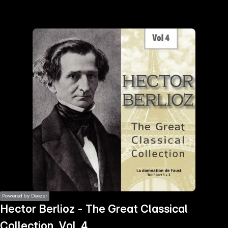
the
h page
 main
nt
the
ibility
ment
Powered by Deezer
Hector Berlioz - The Great Classical
Collection, Vol. 4