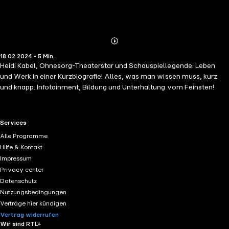
Abonnieren
Mehr
18.02.2024 • 5 Min.
Details
Heidi Kabel, Ohnesorg-Theaterstar und Schauspiellegende: Leben
und Werk in einer Kurzbiografie! Alles, was man wissen muss, kurz
und knapp. Infotainment, Bildung und Unterhaltung vom Feinsten!
RTL+ useful links.
Services
Alle Programme
Hilfe & Kontakt
Impressum
Privacy center
Datenschutz
Nutzungsbedingungen
Verträge hier kündigen
Vertrag widerrufen
Wir sind RTL+