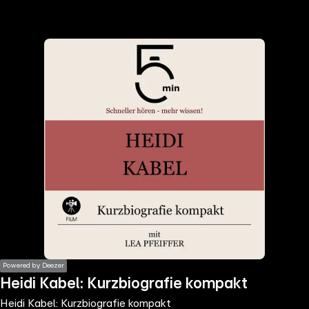
the
h page
 main
nt
the
ibility
ment
Powered by Deezer
Heidi Kabel: Kurzbiografie kompakt
Heidi Kabel: Kurzbiografie kompakt