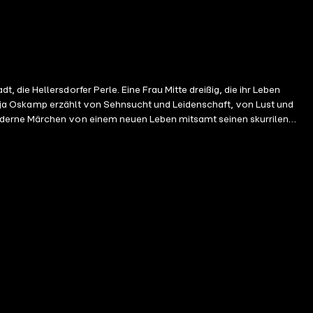
die Hellersdorfer Perle. Eine Frau Mitte dreißig, die ihr Leben
 Katja Oskamp erzählt von Sehnsucht und Leidenschaft, von Lust und
moderne Märchen von einem neuen Leben mitsamt seinen skurrilen
lig, banal. Und eben das ist der Witz des Romans." Deutschlandradio