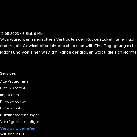
12.05.2023 • 6 Std. 9 Min.
Was wäre, wenn man allem Vertrauten den Rücken zukehrte, einfach so? 
ändern, die Gewissheiten hinter sich lassen will. Eine Begegnung mit 
Macht und von einer Welt am Rande der großen Stadt, die sich Norme
Zügen plausibel zu machen, ist ein kleines Wunder. In der 'Hellersdorf
Kultur
RTL+ useful links.
Services
Alle Programme
Hilfe & Kontakt
Impressum
Privacy center
Datenschutz
Nutzungsbedingungen
Verträge hier kündigen
Vertrag widerrufen
Wir sind RTL+