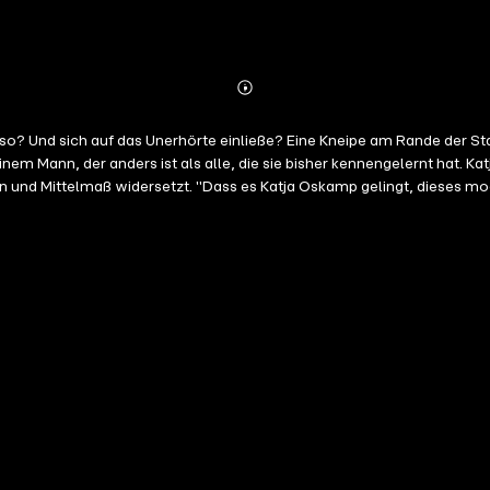
Abonnieren
Mehr
Details
Und sich auf das Unerhörte einließe? Eine Kneipe am Rande der Stadt, 
einem Mann, der anders ist als alle, die sie bisher kennengelernt hat.
n und Mittelmaß widersetzt. "Dass es Katja Oskamp gelingt, dieses 
er Perle' geht es nicht cool oder lifestylig zu, sondern derb, schmudde