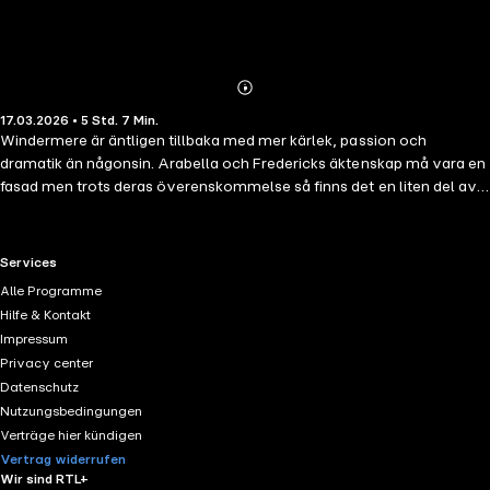
Abonnieren
Mehr
17.03.2026 • 5 Std. 7 Min.
Details
Windermere är äntligen tillbaka med mer kärlek, passion och
dramatik än någonsin. Arabella och Fredericks äktenskap må vara en
fasad men trots deras överenskommelse så finns det en liten del av
Arabella som hoppas på något mer. För att skydda sitt hjärta har hon
svurit att hålla sin make på avstånd. När Fredericks skarpsynta familj
kommer på besök tvingas de spela det perfekta paret för att inte
RTL+ useful links.
Services
väcka misstankar, vilket gör att Arabellas spirande känslor blir allt
Alle Programme
svårare att ignorera.
Hilfe & Kontakt
Impressum
Privacy center
Datenschutz
Nutzungsbedingungen
Verträge hier kündigen
Vertrag widerrufen
Wir sind RTL+