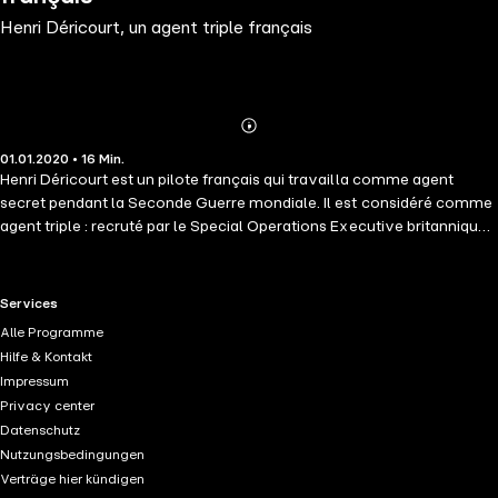
Henri Déricourt, un agent triple français
Abonnieren
Mehr
01.01.2020 • 16 Min.
Details
Henri Déricourt est un pilote français qui travailla comme agent
secret pendant la Seconde Guerre mondiale. Il est considéré comme
agent triple : recruté par le Special Operations Executive britannique,
il fut désigné comme officier des opérations aériennes en France
(zone nord), mais il travailla simultanément au profit des services
secrets allemands ; il est probable que, dans ce double rôle, il était
RTL+ useful links.
Services
contrôlé par le MI6... Voici l&apos;histoire peu connue de ce français
Alle Programme
qui espionnait pour 3 services secrets en même temps...
Hilfe & Kontakt
Impressum
Privacy center
Datenschutz
Nutzungsbedingungen
Verträge hier kündigen