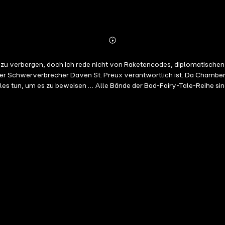
Abonnieren
Mehr
Details
el zu verbergen, doch ich rede nicht von Raketencodes, diplomatische
der Schwerverbrecher Daven St. Preux verantwortlich ist. Da Chamberlai
alles tun, um es zu beweisen … Alle Bände der Bad-Fairy-Tale-Reihe s
liche Sprache.