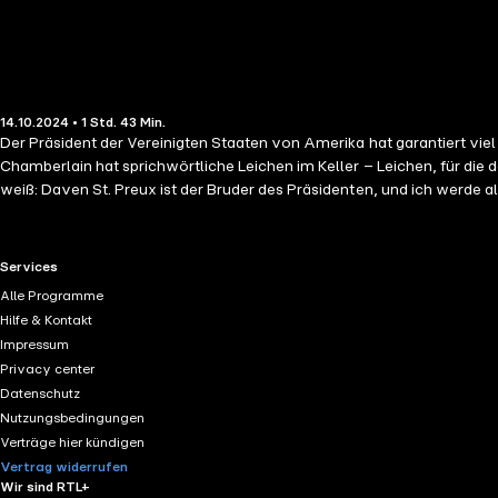
14.10.2024 • 1 Std. 43 Min.
Der Präsident der Vereinigten Staaten von Amerika hat garantiert vi
Chamberlain hat sprichwörtliche Leichen im Keller – Leichen, für die 
weiß: Daven St. Preux ist der Bruder des Präsidenten, und ich werde 
verbunden. Dark Romance. Düstere Themen. Eindeutige Szenen. Deut
RTL+ useful links.
Services
Alle Programme
Hilfe & Kontakt
Impressum
Privacy center
Datenschutz
Nutzungsbedingungen
Verträge hier kündigen
Vertrag widerrufen
Wir sind RTL+