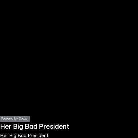
the
h page
 main
nt
the
ibility
ment
Powered by Deezer
Her Big Bad President
Her Big Bad President