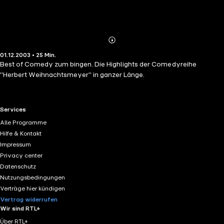
Abonnieren
Mehr
01.12.2003 • 25 Min.
Details
Best of Comedy zum bingen. Die Highlights der Comedyreihe
"Herbert Weihnachtsmeyer" in ganzer Länge.
RTL+ useful links.
Services
Alle Programme
Hilfe & Kontakt
Impressum
Privacy center
Datenschutz
Nutzungsbedingungen
Verträge hier kündigen
Vertrag widerrufen
Wir sind RTL+
Über RTL+