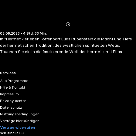
Abonnieren
Mehr
05.05.2023 • 4 Std. 33 Min.
Details
In "Hermetik erleben" offenbart Elias Rubenstein die Macht und Tiefe
der hermetischen Tradition, des westlichen spirituellen Wegs.
Tauchen Sie ein in die faszinierende Welt der Hermetik mit Elias
Rubensteins "Hermetik erleben: Vom Geheimnis zur
Selbsterkenntnis". Dieses Buch führt Sie auf eine transformative Reise
durch die Geheimnisse der Hermetischen Philosophie, die die
RTL+ useful links.
Services
Grundlage für spirituelle Erkenntnis und persönliches Wachstum
Alle Programme
bietet. Rubenstein entfaltet die zeitlosen Weisheiten der Hermetik und
Hilfe & Kontakt
ihre Anwendung im modernen Leben, indem er die Brücke zwischen
Impressum
antiker Weisheit und gegenwärtigen Herausforderungen schlägt.
Privacy center
Bereiten Sie sich darauf vor, Ihr Bewusstsein zu erweitern und einen
Datenschutz
tieferen Sinn in der Verbindung zwischen dem Kosmischen und dem
Nutzungsbedingungen
Persönlichen zu entdecken.
Verträge hier kündigen
Vertrag widerrufen
Wir sind RTL+