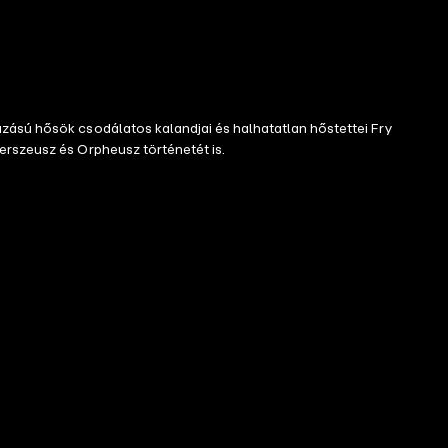
azású hősök csodálatos kalandjai és halhatatlan hőstettei Fry
erszeusz és Orpheusz történetét is.