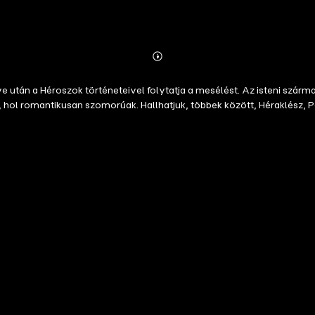
Abonnieren
Mehr
Details
 után a Héroszok történeteivel folytatja a mesélést. Az isteni szárm
, hol romantikusan szomorúak. Hallhatjuk, többek között, Héraklész, P