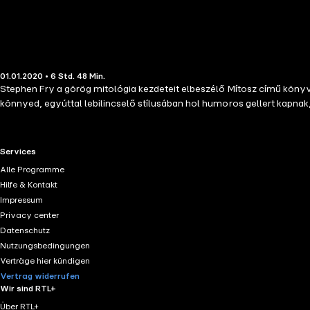
01.01.2020 • 6 Std. 48 Min.
Stephen Fry a görög mitológia kezdeteit elbeszélő Mítosz című könyve
könnyed, egyúttal lebilincselő stílusában hol humoros gellert kapnak
RTL+ useful links.
Services
Alle Programme
Hilfe & Kontakt
Impressum
Privacy center
Datenschutz
Nutzungsbedingungen
Verträge hier kündigen
Vertrag widerrufen
Wir sind RTL+
Über RTL+