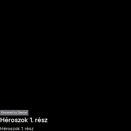
the
h page
 main
nt
the
ibility
ment
Powered by Deezer
Héroszok 1. rész
Héroszok 1. rész