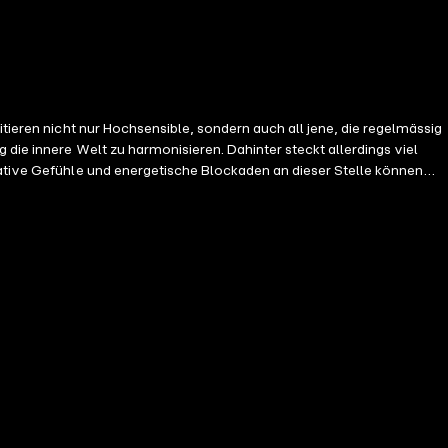
itieren nicht nur Hochsensible, sondern auch all jene, die regelmässig
gative Gefühle und energetische Blockaden an dieser Stelle können
ür eine liebevolle und kraftvolle Transformation braucht: Eine
 der Raum um uns herum automatisch positiv aufgeladen. Auf diese