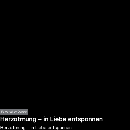
the
h page
 main
nt
the
ibility
ment
Powered by Deezer
Herzatmung – in Liebe entspannen
Herzatmung – in Liebe entspannen