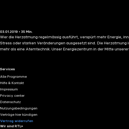
03.01.2019 • 35 Min.
Wer die Herzatmung regelmässig ausführt, verspürt mehr Energie, inner
Stress oder starken Veränderungen ausgesetzt sind. Die Herzatmung ist ein sehr hilfreiches Tools, um neue Energie zu tanken und gleichzeitig die innere Welt zu harmonisieren. Dahinter steckt allerdings viel
mehr als eine Atemtechnik. Unser Energiezentrum in der Mitte unserer
den Energiefluss im gesamten System ins Stocken bringen. Das kann sich in einem diffusen Unwohlsein manifestieren. Mit
Energien können dann wieder fliessen, Leichtigkeit und ein kräftigend
Verbindung von oben und unten, innen und aussen, Kraft und Leichtig
RTL+ useful links.
Services
Weise entsteht ein positives Kraftfeld. Der Raum lädt sich positiv auf und jeder Anwesende ist mehr in seiner Kraft. Inhalt: 1.
Alle Programme
Lichtatmung ein bis zwei Mal pro Tag durchzuführen.
Hilfe & Kontakt
Impressum
Privacy center
Datenschutz
Nutzungsbedingungen
Verträge hier kündigen
Vertrag widerrufen
Wir sind RTL+