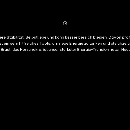
Abonnieren
Mehr
Details
e Stabilität, Selbstliebe und kann besser bei sich bleiben. Davon prof
 Brust, das Herzchakra, ist unser stärkster Energie-Transformator. Ne
 der Herz- bzw. Lichtatmung können solche Hindernisse transformiert werden. Unsere
es Wohlbefinden setzen ein. Die Herzatmung schenkt uns alles, was es f
keit, Liebe und Selbstliebe. Wenn wir die Herzatmung ausführen, wird
 Herzatmung (16 Minuten) 2. Lichtatmung (16 Minuten) Wir empfehlen, die Herz- und