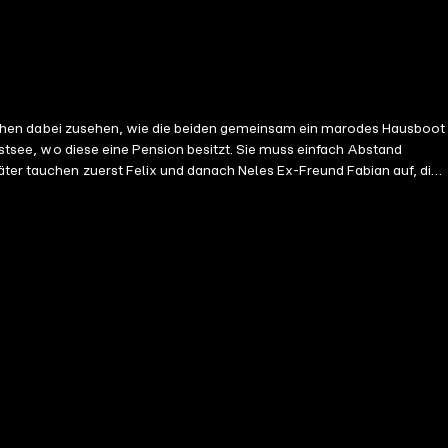
Fernsehen dabei zusehen, wie die beiden gemeinsam ein marodes Hausboot
 Ostsee, wo diese eine Pension besitzt. Sie muss einfach Abstand
äter tauchen zuerst Felix und danach Neles Ex-Freund Fabian auf, die
ofort angezogen fühlt. So nimmt das Gefühlschaos unaufhaltsam seinen