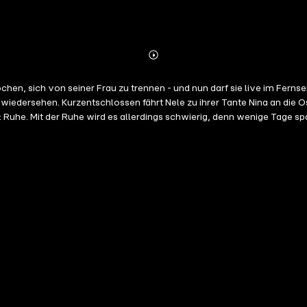
Abonnieren
Mehr
Details
sprochen, sich von seiner Frau zu trennen - und nun darf sie live im 
hr wiedersehen. Kurzentschlossen fährt Nele zu ihrer Tante Nina an die
 Ruhe. Mit der Ruhe wird es allerdings schwierig, denn wenige Tage sp
. Und dann ist da noch der charismatische Roman, von dem Nele sich s
un der Richtige für Nele?