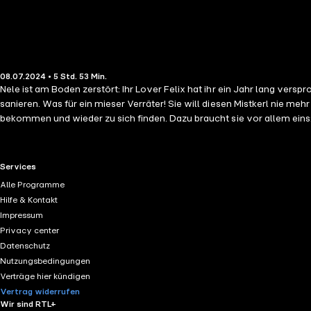
08.07.2024 • 5 Std. 53 Min.
Nele ist am Boden zerstört: Ihr Lover Felix hat ihr ein Jahr lang ver
sanieren. Was für ein mieser Verräter! Sie will diesen Mistkerl nie me
bekommen und wieder zu sich finden. Dazu braucht sie vor allem eins:
beide beteuern, sich geändert zu haben. Nele ist völlig überfordert
Lauf. Drei Männer sind eindeutig zwei zu viel – aber welcher ist denn n
RTL+ useful links.
Services
Alle Programme
Hilfe & Kontakt
Impressum
Privacy center
Datenschutz
Nutzungsbedingungen
Verträge hier kündigen
Vertrag widerrufen
Wir sind RTL+