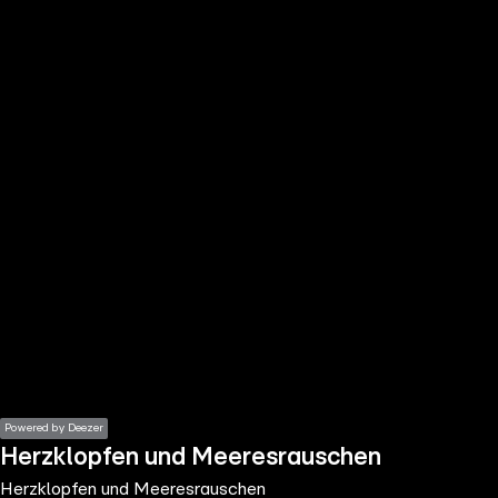
the
h page
 main
nt
the
ibility
ment
Powered by Deezer
Herzklopfen und Meeresrauschen
Herzklopfen und Meeresrauschen