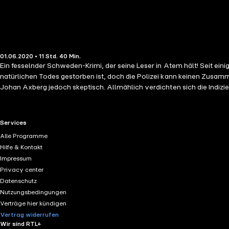
01.06.2020 • 11 Std. 40 Min.
Ein fesselnder Schweden-Krimi, der seine Leser in Atem hält! Seit ein
natürlichen Todes gestorben ist, doch die Polizei kann keinen Zusammenhang zu den anderen Todesfällen ermitteln. Als erneut eine blutjunge Frau völlig unerwartet an Herzversagen stirbt, wird Kommissar
Johan Axberg jedoch skeptisch. Allmählich verdichten sich die Indizi
Intensität, die den Leser durch die Nacht treibt." - Arne Dahl
RTL+ useful links.
Services
Alle Programme
Hilfe & Kontakt
Impressum
Privacy center
Datenschutz
Nutzungsbedingungen
Verträge hier kündigen
Vertrag widerrufen
Wir sind RTL+