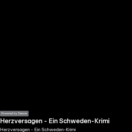
the
h page
 main
nt
the
ibility
ment
Powered by Deezer
Herzversagen - Ein Schweden-Krimi
Herzversagen - Ein Schweden-Krimi