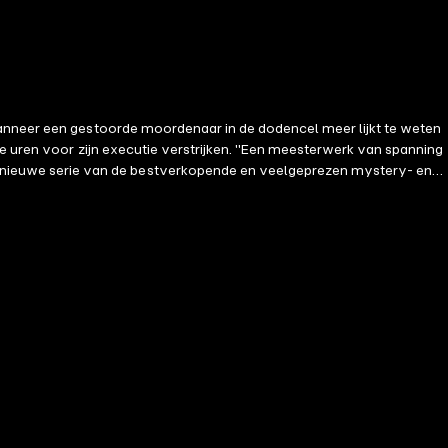
Wanneer een gestoorde moordenaar in de dodencel meer lijkt te weten
te uren voor zijn executie verstrijken. "Een meesterwerk van spanning
nieuwe serie van de bestverkopende en veelgeprezen mystery- en
de wegen, terwijl de tijd dringt om het volgende slachtoffer te
daadthriller zit boordevol wendingen en houdt je op het puntje van je
rtjes blijft doorlezen. Het derde deel in de serie—HET MEISJE DAT HIJ
n niet wachten om te zien wat er hierna gebeurt." —Lezersrecensie (Her
 die je aandacht vasthoudt en je laat gissen, maar ook de
endingen en spanning. Je blijft de bladzijden omslaan tot de laatste
eerder in dit genre ben tegengekomen. De actie is onophoudelijk...
k... een geweldig plot, interessante personages, en het pakt je
nsie (Girl, Alone) ⭐⭐⭐⭐⭐ "Spannend, hartkloppend, op het puntje van