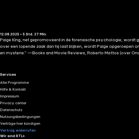
12.08.2025 • 5 Std. 27 Min.
Paige King, net gepromoveerd in de forensische psychologie, wordt g
over een lopende zaak dan hij laat blijken, wordt Paige opgeroepen o
en mysterie." —Books and Movie Reviews, Roberto Mattos (over Onc
thrillerauteur Blake Pierce. De aanwijzingen van de ter dood veroorde
redden. Kan ze de puzzelstukjes op tijd in elkaar passen? Of heeft z
stoel. De PAIGE KING-serie laat je kennismaken met een briljante nieu
RTL+ useful links.
Services
MEENAM—is nu ook verkrijgbaar. "Een thriller die je aan de rand van j
Alle Programme
Last Wish) ⭐⭐⭐⭐⭐ "Een sterk, complex verhaal over twee FBI-agenten 
Hilfe & Kontakt
puzzelstukjes wil laten leggen, dan is Pierce jouw auteur!" —Lezersrec
Impressum
zin van het laatste hoofdstuk!!!" —Lezersrecensie (City of Prey) ⭐⭐⭐⭐
Privacy center
Een zeer sfeervolle roman die je tot in de kleine uurtjes laat doorlez
Datenschutz
interesse meteen. Het boek raast voort in een duizelingwekkend temp
Nutzungsbedingungen
je stoel... een must-read voor liefhebbers van mysterie en spanning
Verträge hier kündigen
Vertrag widerrufen
Wir sind RTL+