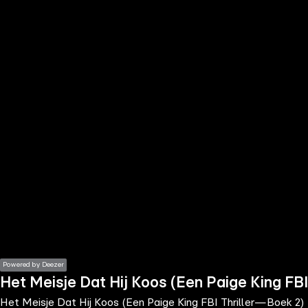
the
h page
 main
nt
the
ibility
ment
Powered by Deezer
Het Meisje Dat Hij Koos (Een Paige King FB
Het Meisje Dat Hij Koos (Een Paige King FBI Thriller—Boek 2)