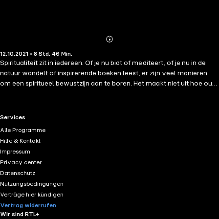
Abonnieren
Mehr
12.10.2021 • 8 Std. 46 Min.
Details
Spiritualiteit zit in iedereen. Of je nu bidt of mediteert, of je nu in de
natuur wandelt of inspirerende boeken leest, er zijn veel manieren
om een spiritueel bewustzijn aan te boren. Het maakt niet uit hoe oud
je bent of hoe je leven tot nu toe gelopen is: je kunt op elk moment je
spirituele zoektocht beginnen. Het ontwaakte brein laat je zien hoe.
New York Times-bestsellerauteur Lisa Miller onthult de
RTL+ useful links.
Services
neurowetenschap van spiritualiteit en laat zien dat een 'ontwaakt
Alle Programme
brein' kan zorgen voor een betere gezondheid, meer veerkracht en
Hilfe & Kontakt
voldoening voor iedereen. Ze laat ook zien welke meetbare positieve
Impressum
effecten een 'ontwaakt brein' heeft. Het boek is doorweven met
Privacy center
Millers persoonlijke verhaal, over hoe haar professionele
Datenschutz
pragmatisme plaats maakte voor een groeiende waardering voor
Nutzungsbedingungen
spirituele inzichten die belangrijk zijn voor zoveel mensen en toch zo
Verträge hier kündigen
vaak als onwetenschappelijk worden afgedaan. 'Dr. Miller is de
Vertrag widerrufen
perfecte wetenschapper die weigert een van de grootste en
Wir sind RTL+
schadelijkste aannames binnen onze cultuur te aanvaarden: dat