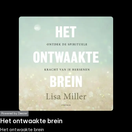
the
h page
 main
nt
the
ibility
ment
Powered by Deezer
Het ontwaakte brein
Het ontwaakte brein